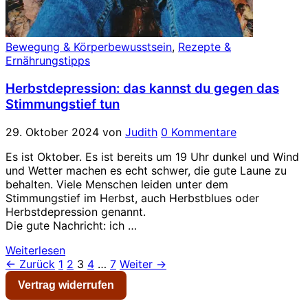
Bewegung & Körperbewusstsein
,
Rezepte &
Ernährungstipps
Herbstdepression: das kannst du gegen das
Stimmungstief tun
29. Oktober 2024
von
Judith
0 Kommentare
Es ist Oktober. Es ist bereits um 19 Uhr dunkel und Wind
und Wetter machen es echt schwer, die gute Laune zu
behalten. Viele Menschen leiden unter dem
Stimmungstief im Herbst, auch Herbstblues oder
Herbstdepression genannt.
Die gute Nachricht: ich …
Weiterlesen
Seitennummerierung
← Zurück
1
2
3
4
…
7
Weiter →
der
Vertrag widerrufen
Beiträge