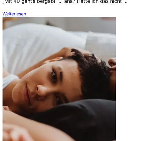
„Mit 40 geht’s bergab!“ … aha? Hatte ich das nicht …
Weiterlesen