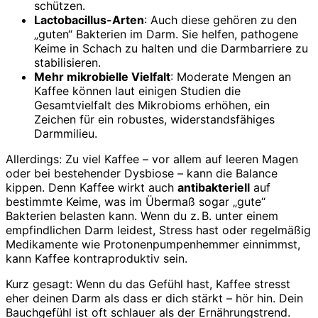
schützen.
Lactobacillus-Arten
: Auch diese gehören zu den
„guten“ Bakterien im Darm. Sie helfen, pathogene
Keime in Schach zu halten und die Darmbarriere zu
stabilisieren.
Mehr mikrobielle Vielfalt
: Moderate Mengen an
Kaffee können laut einigen Studien die
Gesamtvielfalt des Mikrobioms erhöhen, ein
Zeichen für ein robustes, widerstandsfähiges
Darmmilieu.
Allerdings: Zu viel Kaffee – vor allem auf leeren Magen
oder bei bestehender Dysbiose – kann die Balance
kippen. Denn Kaffee wirkt auch
antibakteriell
auf
bestimmte Keime, was im Übermaß sogar „gute“
Bakterien belasten kann. Wenn du z. B. unter einem
empfindlichen Darm leidest, Stress hast oder regelmäßig
Medikamente wie Protonenpumpenhemmer einnimmst,
kann Kaffee kontraproduktiv sein.
Kurz gesagt: Wenn du das Gefühl hast, Kaffee stresst
eher deinen Darm als dass er dich stärkt – hör hin. Dein
Bauchgefühl ist oft schlauer als der Ernährungstrend.