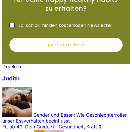
zu erhalten?
Ja, schick mir den kostenlosen Newsletter
jetzt anmelden
Drucken
Judith
Gender und Essen: Wie Geschlechterrollen
unser Essverhalten beeinflusst
Fit ab 40: Dein Guide für Gesundheit, Kraft &